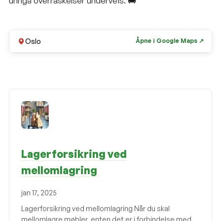
unngå overraskelser underveis. 🚚
Oslo
Åpne i Google Maps ↗
Lagerforsikring ved
mellomlagring
jan 17, 2025
Lagerforsikring ved mellomlagring Når du skal
mellomlagre møbler, enten det er i forbindelse med