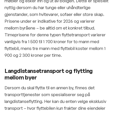
møbler og esker inn og ut av boligen. Dette er spesielt
nyttig dersom du har tunge eller uhåndterlige
gjenstander, som hvitevarer, sofaer eller store skap.
Prisene under er indikative for 2026 og varierer
mellom byråene – be alltid om et konkret tilbud.
Timeprisene for denne typen flyttetransport varierer
vanligvis fra 1 500 til 1 700 kroner for to mann med
flyttebil, mens tre mann med flyttebil koster mellom 1
900 og 2 300 kroner per time.
Langdistansetransport og flytting
mellom byer
Dersom du skal flytte til en annen by, finnes det
transporttjenester som spesialiserer seg på
langdistanseflytting. Her kan du enten velge eksklusiv
transport – hvor flyttebilen kun frakter dine eiendeler