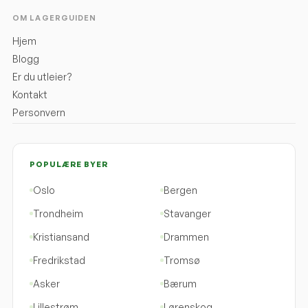
OM LAGERGUIDEN
Hjem
Blogg
Er du utleier?
Kontakt
Personvern
POPULÆRE BYER
Oslo
Bergen
Trondheim
Stavanger
Kristiansand
Drammen
Fredrikstad
Tromsø
Asker
Bærum
Lillestrøm
Lørenskog