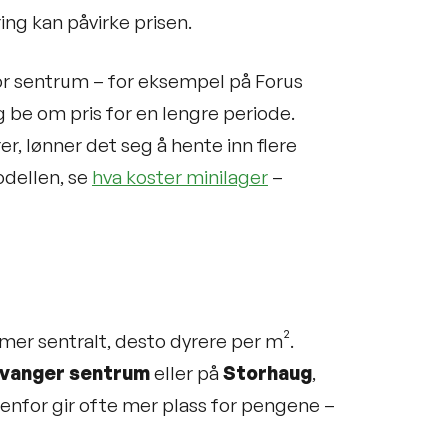
ng kan påvirke prisen.
for sentrum – for eksempel på Forus
g be om pris for en lengre periode.
r, lønner det seg å hente inn flere
odellen, se
hva koster minilager
–
mer sentralt, desto dyrere per m².
vanger sentrum
eller på
Storhaug
,
tenfor gir ofte mer plass for pengene –