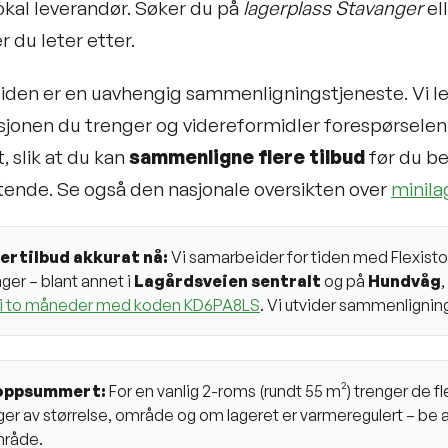
okal leverandør. Søker du på
lagerplass Stavanger
el
r du leter etter.
den er en uavhengig sammenligningstjeneste. Vi leie
jonen du trenger og videreformidler forespørselen d
 slik at du kan
sammenligne flere tilbud
før du be
tende. Se også den nasjonale oversikten over
minila
ertilbud akkurat nå:
Vi samarbeider for tiden med Flexistor
ger – blant annet i
Lagårdsveien sentralt
og på
Hundvåg
,
 i to måneder med koden KD6PA8LS
. Vi utvider sammenlignin
oppsummert:
For en vanlig 2-roms (rundt 55 m²) trenger de fl
er av størrelse, område og om lageret er varmeregulert – be allt
mråde.