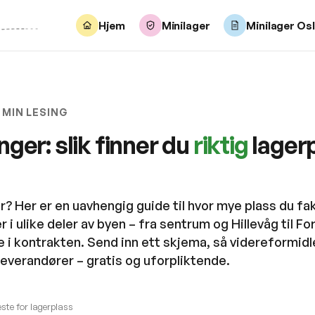
Hjem
Minilager
Minilager Os
0 MIN LESING
ger: slik finner du
riktig
lagerpl
er? Her er en uavhengig guide til hvor mye plass du fa
 i ulike deler av byen – fra sentrum og Hillevåg til Fo
 i kontrakten. Send inn ett skjema, så videreformidle
 leverandører – gratis og uforpliktende.
te for lagerplass