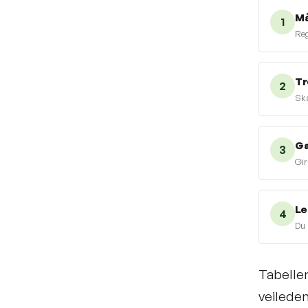
Må
1
Reg
Tr
2
Ska
Ga
3
Gir
Le
4
Du 
Tabellen
veilede