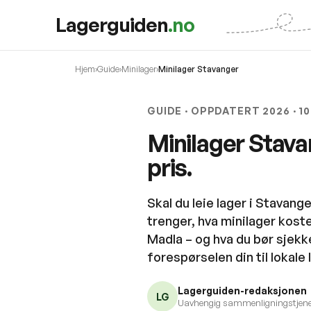
Lagerguiden
.no
Hjem
›
Guide
›
Minilager
›
Minilager Stavanger
GUIDE · OPPDATERT 2026 · 1
Minilager Stavan
pris.
Skal du leie lager i Stavang
trenger, hva minilager koster
Madla – og hva du bør sjekke
forespørselen din til lokale
Lagerguiden-redaksjonen
LG
Uavhengig sammenligningstjenes