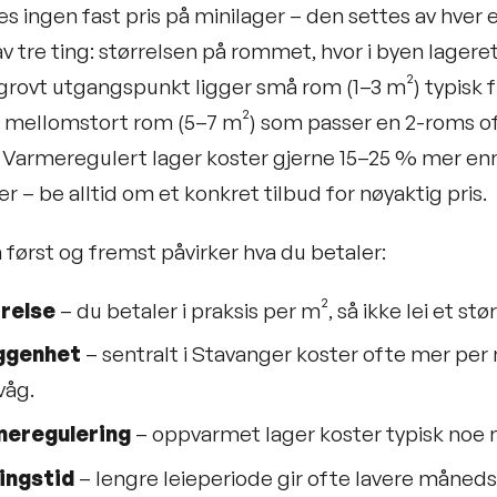
es ingen fast pris på minilager – den settes av hver
v tre ting: størrelsen på rommet, hvor i byen lagere
grovt utgangspunkt ligger små rom (1–3 m²) typisk 
 mellomstort rom (5–7 m²) som passer en 2-roms oft
 Varmeregulert lager koster gjerne 15–25 % mer en
ler – be alltid om et konkret tilbud for nøyaktig pris.
først og fremst påvirker hva du betaler:
relse
– du betaler i praksis per m², så ikke lei et st
ggenhet
– sentralt i Stavanger koster ofte mer pe
våg.
eregulering
– oppvarmet lager koster typisk noe
ingstid
– lengre leieperiode gir ofte lavere måneds