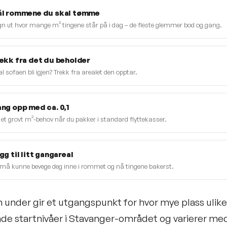
l rommene du skal tømme
n ut hvor mange m² tingene står på i dag – de fleste glemmer bod og gang.
ekk fra det du beholder
l sofaen bli igjen? Trekk fra arealet den opptar.
ng opp med ca. 0,1
 et grovt m²-behov når du pakker i standard flyttekasser.
gg til litt gangareal
må kunne bevege deg inne i rommet og nå tingene bakerst.
 under gir et utgangspunkt for hvor mye plass ulike 
nde startnivåer i Stavanger-området og varierer me