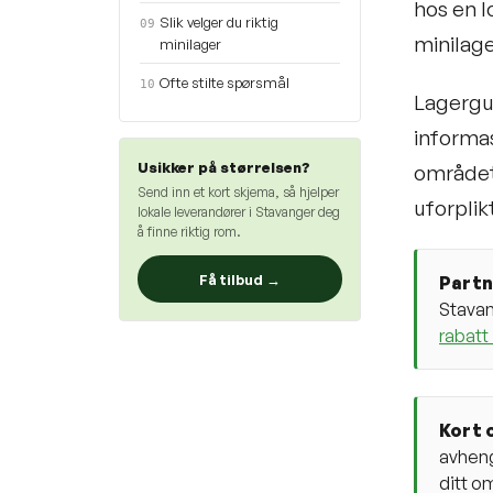
hos en l
Slik velger du riktig
09
minilage
minilager
Ofte stilte spørsmål
10
Lagergui
informas
Usikker på størrelsen?
området,
Send inn et kort skjema, så hjelper
uforplik
lokale leverandører i Stavanger deg
å finne riktig rom.
Få tilbud →
Partn
Stavan
rabatt
Kort 
avheng
ditt o