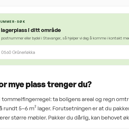
UMMER-SØK
 lagerplass i ditt område
n postnummer eller bydel i Stavanger, så hjelper vi deg å komme i kontakt med
or mye plass trenger du?
 tommelfingerregel: ta boligens areal og regn omtren
 rundt 5–6 m² lager. Forutsetningen er at du pakker
rer større møbler. Pakker du dårlig, kan behovet 