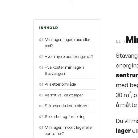
INNHOLD
Min
Minilager, lagerplass eller
01
01
/
bod?
Stavange
Hvor mye plass trenger du?
02
energin
Hva koster minilager i
03
Stavanger?
sentru
med beg
Pris etter område
04
30 m², o
Varmt vs. kaldt lager
05
å måtte f
Slik leser du kontrakten
06
Sikkerhet og forsikring
07
Du vil m
Minilager, mobilt lager eller
08
lager
el
container?