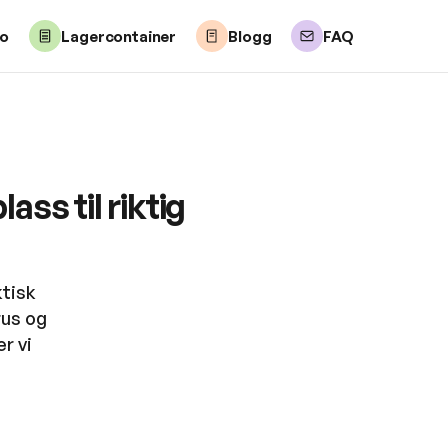
lo
Lagercontainer
Blogg
FAQ
ass til riktig
ktisk
rus og
r vi