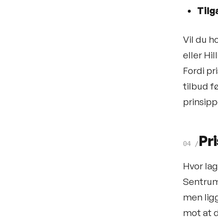
Tilg
Vil du h
eller Hi
Fordi pr
tilbud f
prinsip
Pr
04
/
Hvor lag
Sentrums
men ligg
mot at d