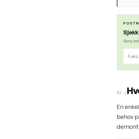
POSTN
Sjekk
Skriv in
Hv
02
/
En enkel
behov på
demonte