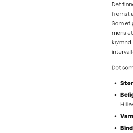
Det finn
fremst a
Som et 
mens et
kr/mnd.
interval
Det som 
Stør
Beli
Hille
Varm
Bind