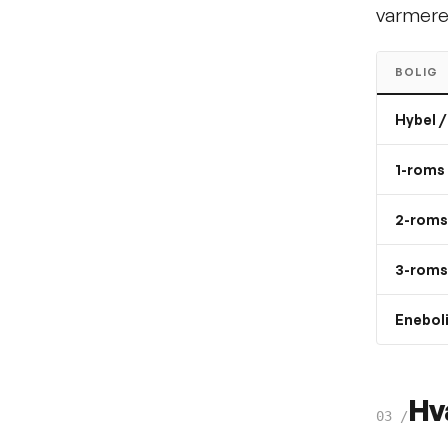
varmereg
BOLIG
Hybel /
1-roms 
2-roms 
3-roms 
Enebol
Hva
03
/