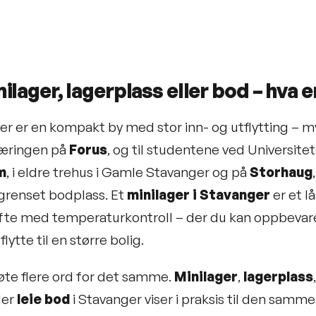
ilager, lagerplass eller bod – hva e
r er en kompakt by med stor inn- og utflytting – mye
æringen på
Forus
, og til studentene ved Universitet
m
, i eldre trehus i Gamle Stavanger og på
Storhaug
renset bodplass. Et
minilager i Stavanger
er et l
fte med temperaturkontroll – der du kan oppbevare 
lytte til en større bolig.
øte flere ord for det samme.
Minilager
,
lagerplass
ler
leie bod
i Stavanger viser i praksis til den samm