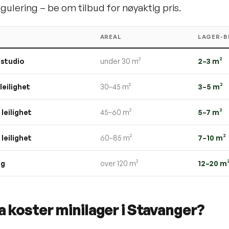
ulering – be om tilbud for nøyaktig pris.
AREAL
LAGER-B
 studio
under 30 m²
2–3 m²
leilighet
30–45 m²
3–5 m²
leilighet
45–60 m²
5–7 m²
leilighet
60–85 m²
7–10 m²
ig
over 120 m²
12–20 m
 koster minilager i Stavanger?