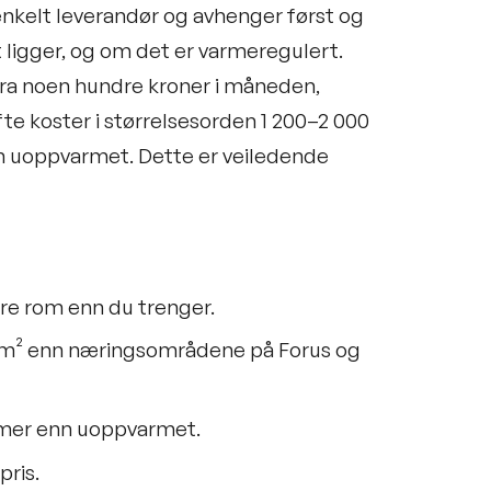
 enkelt leverandør og avhenger først og
t ligger, og om det er varmeregulert.
fra noen hundre kroner i måneden,
e koster i størrelsesorden 1 200–2 000
n uoppvarmet. Dette er veiledende
ørre rom enn du trenger.
r m² enn næringsområdene på Forus og
 mer enn uoppvarmet.
pris.