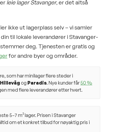
ler
leie lager Stavanger
, er det altså
r ikke ut lagerplass selv – vi samler
in til lokale leverandører i Stavanger-
stemmer deg. Tjenesten er gratis og
ger
for andre byer og områder.
e, som har minilager flere steder i
Hillevåg
og
Paradis
. Nye kunder får
50 %
gen med flere leverandører etter hvert.
este 5–7 m² lager. Prisen i Stavanger
id om et konkret tilbud for nøyaktig pris i