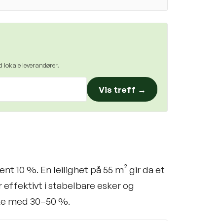
 lokale leverandører.
Vis treff →
t 10 %. En leilighet på 55 m² gir da et
 effektivt i stabelbare esker og
øke med 30–50 %.