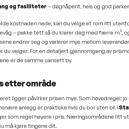
ang og fasiliteter
– døgnåpent, heis og god parkeri
olde kostnaden nede, kan du velge et rom litt uten
llevåg – pakke tett så du klarer deg med færre m², o
isene endrer seg og varierer mye mellom leverandøre
ør du velger. For en detaljert gjennomgang av prism
pene er de samme uansett by.
is etter område
eret ligger påvirker prisen mye. Som hovedregel: jo 
nære anlegg er praktiske hvis du bor uten bil i
Sta
er som regel høyere i pris. Næringsområdene litt u
u må kjøre tingene dit.