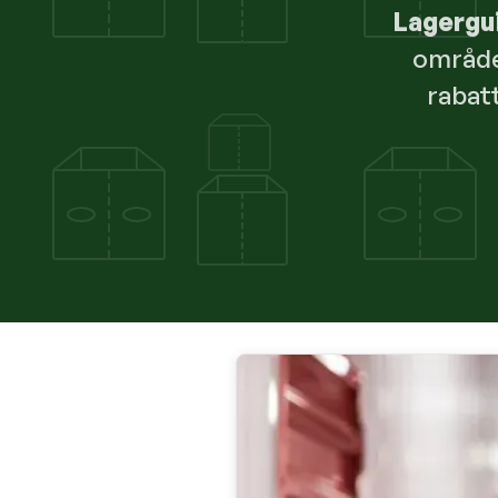
Lagergu
området
rabat