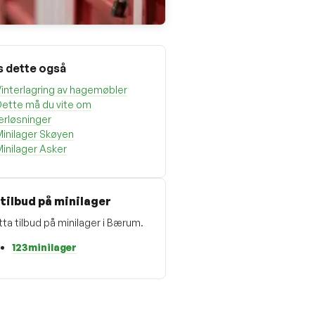
s dette også
interlagring av hagemøbler
Dette må du vite om
erløsninger
inilager Skøyen
inilager Asker
 tilbud på minilager
ta tilbud på minilager i Bærum.
123minilager