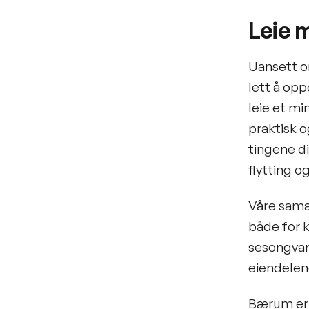
Leie 
Uansett om
lett å opp
leie et mi
praktisk 
tingene d
flytting o
Våre sama
både for k
sesongvare
eiendelen
Bærum er 