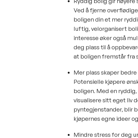
Ryddig bolig gir høyere 
Ved å fjerne overflødige
boligen din et mer ryddi
luftig, velorganisert bol
interesse øker også muli
deg plass til å oppbevare
at boligen fremstår fra s
Mer plass skaper bedre 
Potensielle kjøpere ønsk
boligen. Med en ryddig, 
visualisere sitt eget liv
pyntegjenstander, blir b
kjøpernes egne ideer og
Mindre stress for deg u