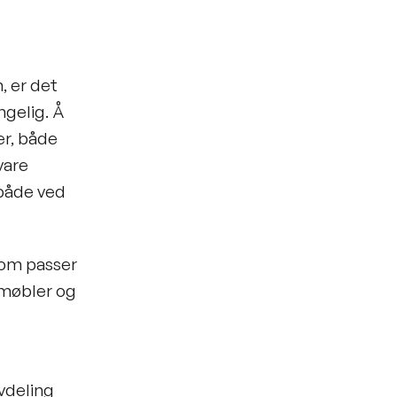
, er det
ngelig. Å
er, både
vare
 både ved
som passer
a møbler og
vdeling