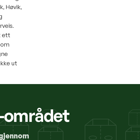
k, Høvik,
g
rveis.
 ett
 som
gne
ikke ut
m-området
 gjennom