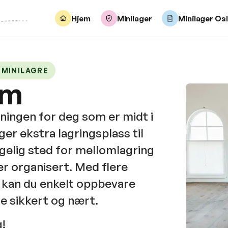
Hjem
Minilager
Minilager Os
 MINILAGRE
um
ningen for deg som er midt i
ger ekstra lagringsplass til
ngelig sted for mellomlagring
r organisert. Med flere
, kan du enkelt oppbevare
e sikkert og nært.
g!