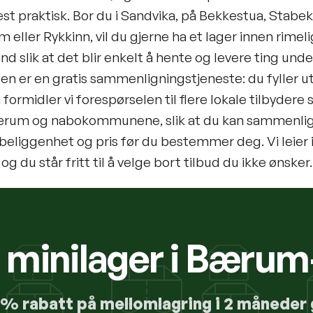
t praktisk. Bor du i Sandvika, på Bekkestua, Stabek
m eller Rykkinn, vil du gjerne ha et lager innen rimeli
nd slik at det blir enkelt å hente og levere ting unde
n er en gratis sammenligningstjeneste: du fyller ut
 formidler vi forespørselen til flere lokale tilbydere
ærum og nabokommunene, slik at du kan sammenli
 beliggenhet og pris før du bestemmer deg. Vi leier 
 og du står fritt til å velge bort tilbud du ikke ønsker.
å minilager i Bæru
0% rabatt på mellomlagring i 2 måneder