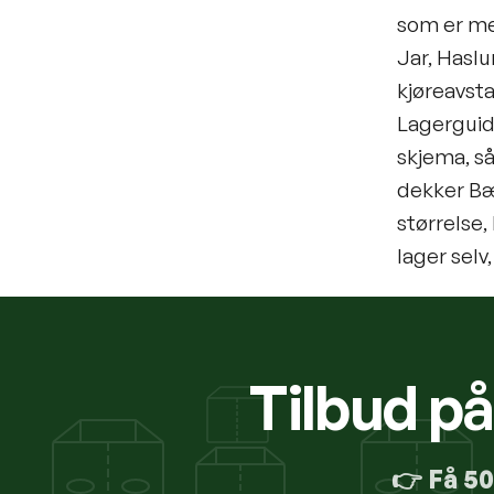
som er mes
Jar, Haslu
kjøreavsta
Lagerguide
skjema, så
dekker B
størrelse,
lager selv,
Tilbud p
👉
Få 5