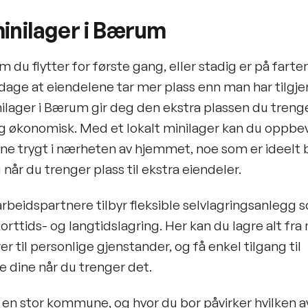
minilager i Bærum
 du flytter for første gang, eller stadig er på farten
dage at eiendelene tar mer plass enn man har tilgje
nilager i Bærum gir deg den ekstra plassen du treng
og økonomisk. Med et lokalt minilager kan du oppbe
ine trygt i nærheten av hjemmet, noe som er ideelt
g når du trenger plass til ekstra eiendeler.
rbeidspartnere tilbyr fleksible selvlagringsanlegg 
orttids- og langtidslagring. Her kan du lagre alt fr
r til personlige gjenstander, og få enkel tilgang til
e dine når du trenger det.
en stor kommune, og hvor du bor påvirker hvilken a