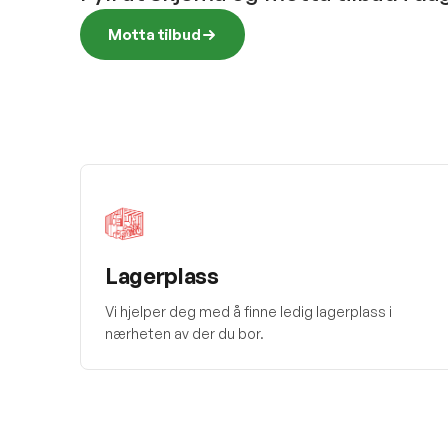
Motta tilbud
Lagerplass
Vi hjelper deg med å finne ledig lagerplass i
nærheten av der du bor.