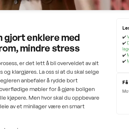
Le
 gjort enklere med
✔️
V
✔️
 rom, mindre stress
lag
✔️
M
✔️
M
rosess, er det lett å bli overveldet av alt
og klargjøres. La oss si at du skal selge
egleren anbefaler å rydde bort
Få
overflødige møbler for å gjøre boligen
Mot
elle kjøpere. Men hvor skal du oppbevare
 leie av et minilager være en smart