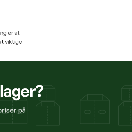
ing er at
t viktige
ilager?
priser på