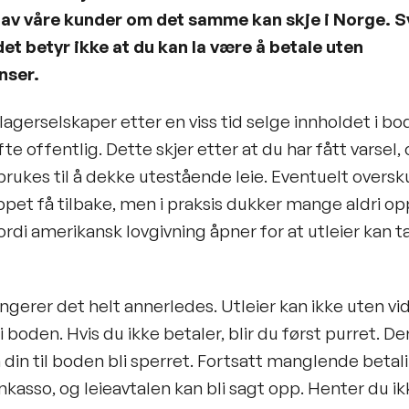
av våre kunder om det samme kan skje i Norge. S
det betyr ikke at du kan la være å betale uten
nser.
lagerselskaper etter en viss tid selge innholdet i bo
fte offentlig. Dette skjer etter at du har fått varsel,
rukes til å dekke utestående leie. Eventuelt overs
ippet få tilbake, men i praksis dukker mange aldri op
ordi amerikansk lovgivning åpner for at utleier kan ta
ngerer det helt annerledes. Utleier kan ikke uten vi
i boden. Hvis du ikke betaler, blir du først purret. D
in til boden bli sperret. Fortsatt manglende betali
 inkasso, og leieavtalen kan bli sagt opp. Henter du i