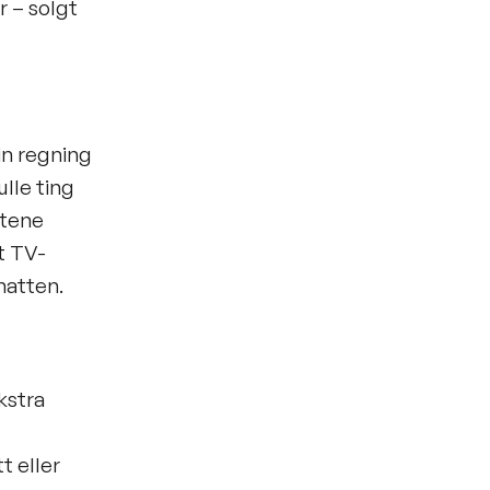
r – solgt
din regning
lle ting
ktene
t TV-
natten.
kstra
t eller