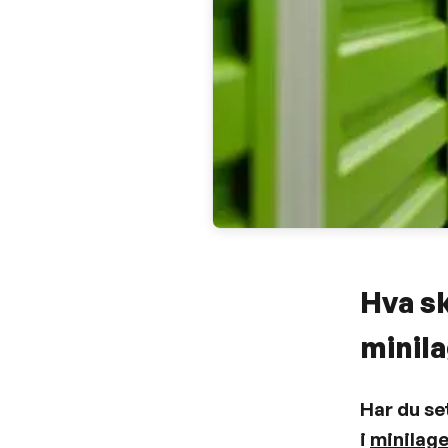
Hva sk
minil
Har du s
i
minilage