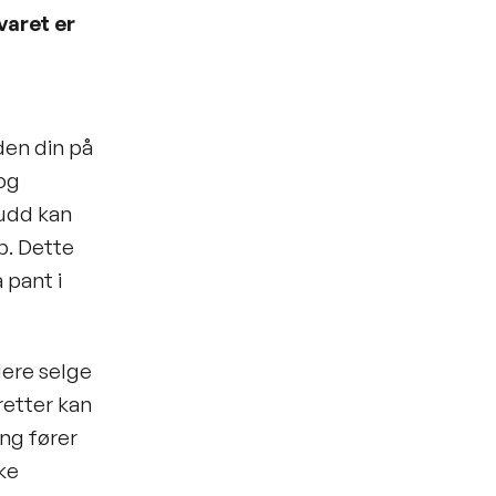
varet er
den din på
 og
kudd kan
p. Dette
 pant i
dere selge
eretter kan
ng fører
kke