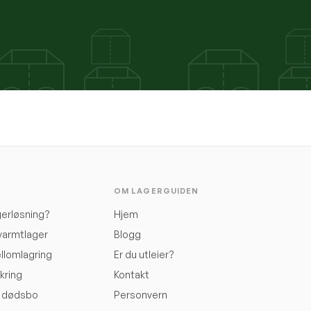
OM LAGERGUIDEN
gerløsning?
Hjem
 varmtlager
Blogg
ellomlagring
Er du utleier?
kring
Kontakt
v dødsbo
Personvern