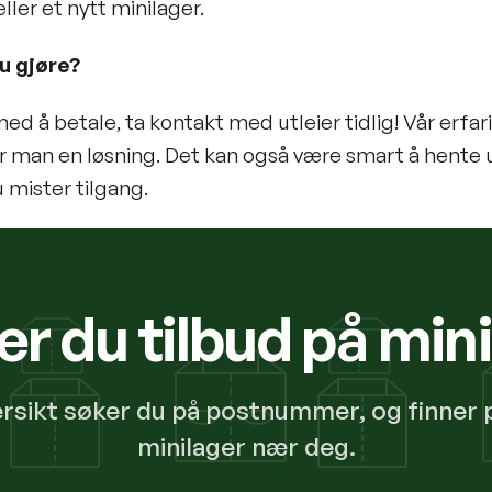
eller et nytt minilager.
u gjøre?
med å betale, ta kontakt med utleier tidlig! Vår erfar
r man en løsning. Det kan også være smart å hente u
u mister tilgang.
r du tilbud på min
ersikt søker du på postnummer, og finner 
minilager nær deg.