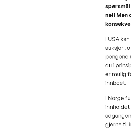
spørsmål 
nei! Men 
konsekve
I USA kan 
auksjon, o
pengene b
du i prins
er mulig f
innboet.
I Norge fu
innholdet 
adgangen d
gjerne til