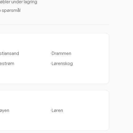
øbler under lagring
te spørsmål
istiansand
Drammen
llestrøm
Lørenskog
øyen
Løren