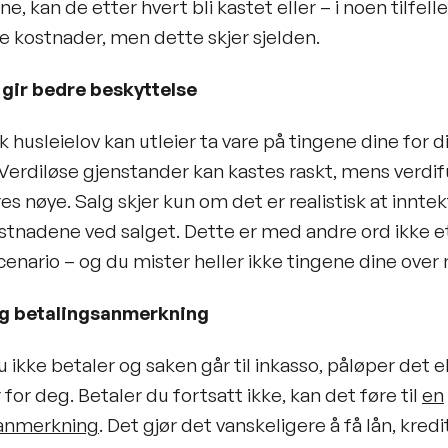
e, kan de etter hvert bli kastet eller – i noen tilfelle
e kostnader, men dette skjer sjelden.
 gir bedre beskyttelse
k husleielov kan utleier ta vare på tingene dine for 
Verdiløse gjenstander kan kastes raskt, mens verdifu
s nøye. Salg skjer kun om det er realistisk at innte
stnadene ved salget. Dette er med andre ord ikke e
enario – og du mister heller ikke tingene dine over 
og betalingsanmerkning
ikke betaler og saken går til inkasso, påløper det e
for deg. Betaler du fortsatt ikke, kan det føre til
en
sanmerkning
. Det gjør det vanskeligere å få lån, kredit