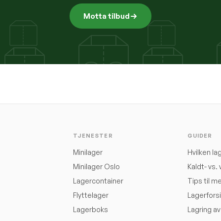
Motta tilbud
TJENESTER
GUIDER
Minilager
Hvilken la
Minilager Oslo
Kaldt- vs.
Lagercontainer
Tips til m
Flyttelager
Lagerforsi
Lagerboks
Lagring a