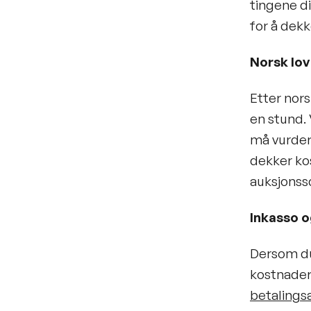
tingene din
for å dekk
Norsk lov
Etter nors
en stund. 
må vurdere
dekker ko
auksjonssc
Inkasso 
Dersom du 
kostnader 
betaling