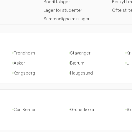
Bedriftslager
Beskytt m
Lager for studenter
Ofte stil
Sammenligne minilager
Trondheim
Stavanger
Kr
Asker
Bærum
Li
Kongsberg
Haugesund
Carl Berner
Grünerløkka
Sk