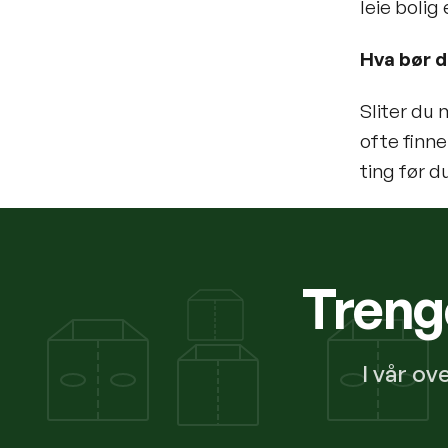
leie bolig 
Hva bør d
Sliter du 
ofte finne
ting før d
Trenge
I vår ov