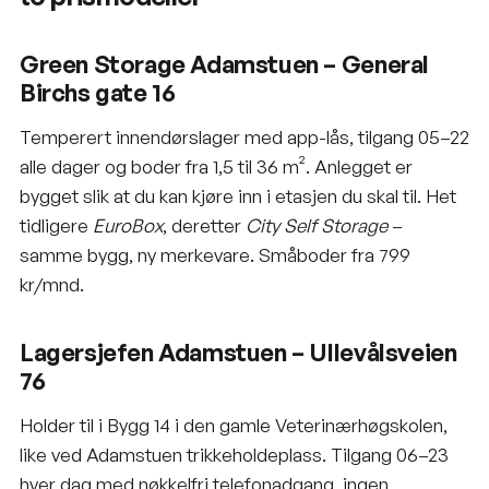
Green Storage Adamstuen – General
Birchs gate 16
Temperert innendørslager med app-lås, tilgang 05–22
alle dager og boder fra 1,5 til 36 m². Anlegget er
bygget slik at du kan kjøre inn i etasjen du skal til. Het
tidligere
EuroBox
, deretter
City Self Storage
–
samme bygg, ny merkevare. Småboder fra 799
kr/mnd.
Lagersjefen Adamstuen – Ullevålsveien
76
Holder til i Bygg 14 i den gamle Veterinærhøgskolen,
like ved Adamstuen trikkeholdeplass. Tilgang 06–23
hver dag med nøkkelfri telefonadgang, ingen