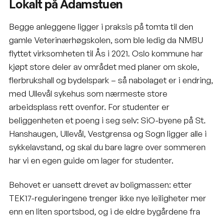
Lokalt på Adamstuen
Begge anleggene ligger i praksis på tomta til den
gamle Veterinærhøgskolen, som ble ledig da NMBU
flyttet virksomheten til Ås i 2021. Oslo kommune har
kjøpt store deler av området med planer om skole,
flerbrukshall og bydelspark – så nabolaget er i endring,
med Ullevål sykehus som nærmeste store
arbeidsplass rett ovenfor. For studenter er
beliggenheten et poeng i seg selv: SiO-byene på St.
Hanshaugen, Ullevål, Vestgrensa og Sogn ligger alle i
sykkelavstand, og skal du bare lagre over sommeren
har vi en egen guide om
lager for studenter
.
Behovet er uansett drevet av boligmassen: etter
TEK17-reguleringene
trenger ikke nye leiligheter mer
enn en liten sportsbod, og i de eldre bygårdene fra