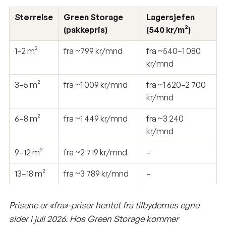
Størrelse
Green Storage
Lagersjefen
(pakkepris)
(540 kr/m²)
1–2 m²
fra ~799 kr/mnd
fra ~540–1 080
kr/mnd
3–5 m²
fra ~1 009 kr/mnd
fra ~1 620–2 700
kr/mnd
6–8 m²
fra ~1 449 kr/mnd
fra ~3 240
kr/mnd
9–12 m²
fra ~2 719 kr/mnd
–
13–18 m²
fra ~3 789 kr/mnd
–
Prisene er «fra»-priser hentet fra tilbydernes egne
sider i juli 2026. Hos Green Storage kommer