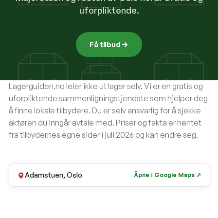
uforpliktende.
Få tilbud
Lagerguiden.no
leier ikke ut lager selv. Vi er en gratis og
uforpliktende sammenligningstjeneste som hjelper deg
å finne lokale tilbydere. Du er selv ansvarlig for å sjekke
aktøren du inngår avtale med. Priser og fakta er hentet
fra tilbydernes egne sider i juli 2026 og kan endre seg.
Adamstuen, Oslo
Åpne i Google Maps ↗