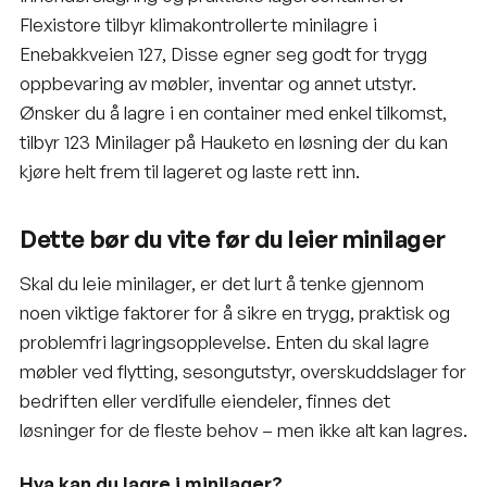
Flexistore tilbyr klimakontrollerte minilagre i
Enebakkveien 127, Disse egner seg godt for trygg
oppbevaring av møbler, inventar og annet utstyr.
Ønsker du å lagre i en container med enkel tilkomst,
tilbyr 123 Minilager på Hauketo en løsning der du kan
kjøre helt frem til lageret og laste rett inn.
Dette bør du vite før du leier minilager
Skal du leie minilager, er det lurt å tenke gjennom
noen viktige faktorer for å sikre en trygg, praktisk og
problemfri lagringsopplevelse. Enten du skal lagre
møbler ved flytting, sesongutstyr, overskuddslager for
bedriften eller verdifulle eiendeler, finnes det
løsninger for de fleste behov – men ikke alt kan lagres.
Hva kan du lagre i minilager?