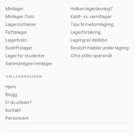
Minilager
Hvilken lagerløsning?
Minilager Oslo
Kaldt- vs. varmtlager
Lagercontainer
Tips til mellomlagring
Flyttelager
Lagerforsikring
Lagerboks
Lagring av dødsbo
Bedriftslager
Beskytt møbler under lagring
Lager for studenter
Ofte stilte spørsmål
Sammenligne minilager
OM LAGERGUIDEN
Hjem
Blogg
Er du utleier?
Kontakt
Personvern