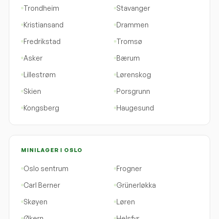
Trondheim
Stavanger
Kristiansand
Drammen
Fredrikstad
Tromsø
Asker
Bærum
Lillestrøm
Lørenskog
Skien
Porsgrunn
Kongsberg
Haugesund
MINILAGER I OSLO
Oslo sentrum
Frogner
Carl Berner
Grünerløkka
Skøyen
Løren
Økern
Helsfyr