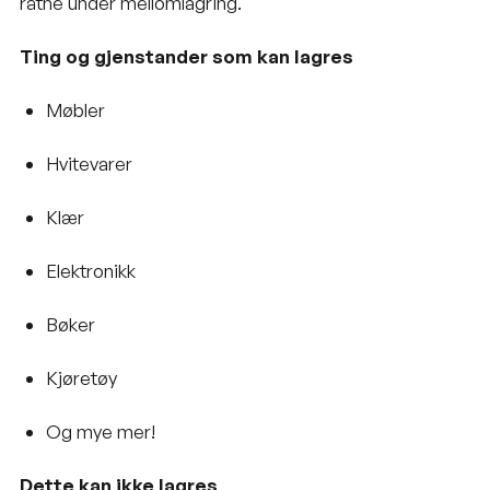
råtne under mellomlagring.
Ting og gjenstander som kan lagres
Møbler
Hvitevarer
Klær
Elektronikk
Bøker
Kjøretøy
Og mye mer!
Dette kan ikke lagres