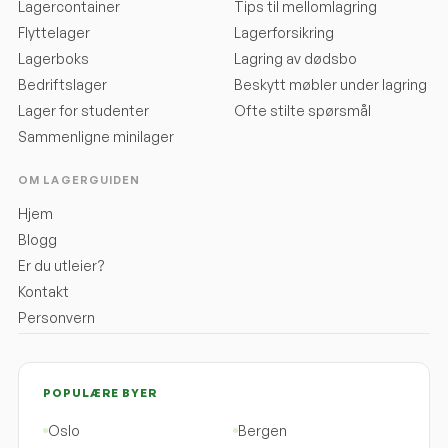
Lagercontainer
Tips til mellomlagring
Flyttelager
Lagerforsikring
Lagerboks
Lagring av dødsbo
Bedriftslager
Beskytt møbler under lagring
Lager for studenter
Ofte stilte spørsmål
Sammenligne minilager
OM LAGERGUIDEN
Hjem
Blogg
Er du utleier?
Kontakt
Personvern
POPULÆRE BYER
Oslo
Bergen