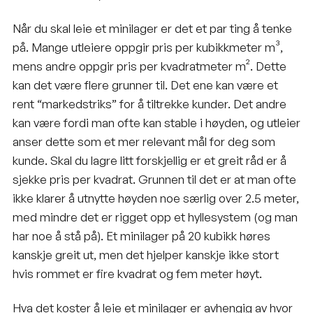
Når du skal leie et minilager er det et par ting å tenke
på. Mange utleiere oppgir pris per kubikkmeter m³,
mens andre oppgir pris per kvadratmeter m². Dette
kan det være flere grunner til. Det ene kan være et
rent “markedstriks” for å tiltrekke kunder. Det andre
kan være fordi man ofte kan stable i høyden, og utleier
anser dette som et mer relevant mål for deg som
kunde. Skal du lagre litt forskjellig er et greit råd er å
sjekke pris per kvadrat. Grunnen til det er at man ofte
ikke klarer å utnytte høyden noe særlig over 2.5 meter,
med mindre det er rigget opp et hyllesystem (og man
har noe å stå på). Et minilager på 20 kubikk høres
kanskje greit ut, men det hjelper kanskje ikke stort
hvis rommet er fire kvadrat og fem meter høyt.
Hva det koster å leie et minilager er avhengig av hvor