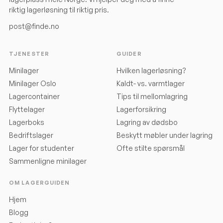
riktig lagerløsning til riktig pris.
post@finde.no
TJENESTER
GUIDER
Minilager
Hvilken lagerløsning?
Minilager Oslo
Kaldt- vs. varmtlager
Lagercontainer
Tips til mellomlagring
Flyttelager
Lagerforsikring
Lagerboks
Lagring av dødsbo
Bedriftslager
Beskytt møbler under lagring
Lager for studenter
Ofte stilte spørsmål
Sammenligne minilager
OM LAGERGUIDEN
Hjem
Blogg